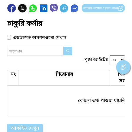
আপনার মতামত প্রদান করুন
চাকুরি কর্নার
এডভান্সড অপশনগুলো দেখান
পৃষ্ঠা আইটেম
নং
শিরোনাম
পিডিএ
সংযুক্ত
কোনো তথ্য পাওয়া যায়নি।
আর্কাইভ দেখুন